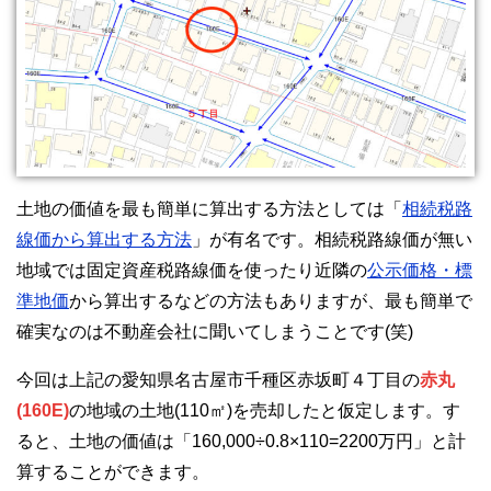
土地の価値を最も簡単に算出する方法としては「
相続税路
線価から算出する方法
」が有名です。相続税路線価が無い
地域では固定資産税路線価を使ったり近隣の
公示価格・標
準地価
から算出するなどの方法もありますが、最も簡単で
確実なのは不動産会社に聞いてしまうことです(笑)
今回は上記の愛知県名古屋市千種区赤坂町４丁目の
赤丸
(160E)
の地域の土地(110㎡)を売却したと仮定します。す
ると、土地の価値は「160,000÷0.8×110=2200万円」と計
算することができます。