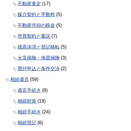
不動産査定
(17)
媒介契約と手数料
(5)
不動産売却の税金
(5)
売買契約と重説
(7)
残高決済と登記移転
(5)
火災保険・地震保険
(3)
買付申込と条件交渉
(2)
相続遺言
(59)
遺言手続き
(8)
相続対策
(19)
相続手続き
(24)
相続登記
(6)