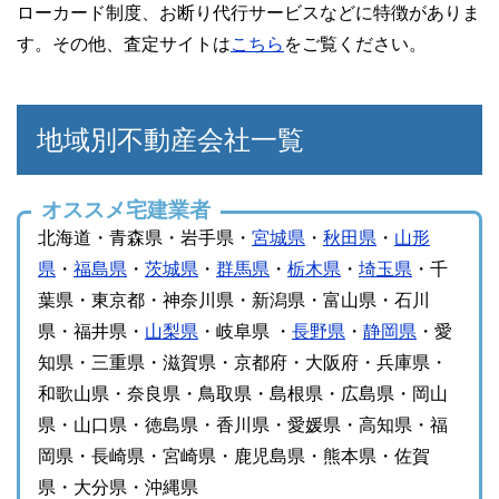
ローカード制度、お断り代行サービスなどに特徴がありま
す。その他、査定サイトは
こちら
をご覧ください。
地域別不動産会社一覧
オススメ宅建業者
北海道・青森県・岩手県・
宮城県
・
秋田県
・
山形
県
・
福島県
・
茨城県
・
群馬県
・
栃木県
・
埼玉県
・千
葉県・東京都・神奈川県・新潟県・富山県・石川
県・福井県・
山梨県
・岐阜県 ・
長野県
・
静岡県
・愛
知県・三重県・滋賀県・京都府・大阪府・兵庫県・
和歌山県・奈良県・鳥取県・島根県・広島県・岡山
県・山口県・徳島県・香川県・愛媛県・高知県・福
岡県・長崎県・宮崎県・鹿児島県・熊本県・佐賀
県・大分県・沖縄県