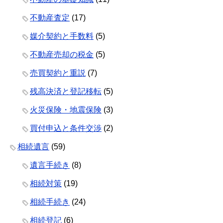
不動産査定
(17)
媒介契約と手数料
(5)
不動産売却の税金
(5)
売買契約と重説
(7)
残高決済と登記移転
(5)
火災保険・地震保険
(3)
買付申込と条件交渉
(2)
相続遺言
(59)
遺言手続き
(8)
相続対策
(19)
相続手続き
(24)
相続登記
(6)